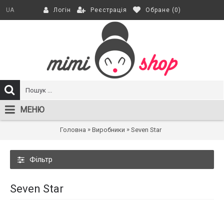
Реєстрація
Обране (
0
)
UA
Логін
МЕНЮ
»
»
Головна
Виробники
Seven Star
Фільтр
Seven Star