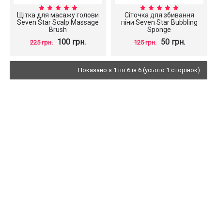
Щітка для масажу голови
Сіточка для збивання
Seven Star Scalp Massage
піни Seven Star Bubbling
Brush
Sponge
100 грн.
50 грн.
225 грн.
125 грн.
Показано з 1 по 6 із 6 (усього 1 сторінок)