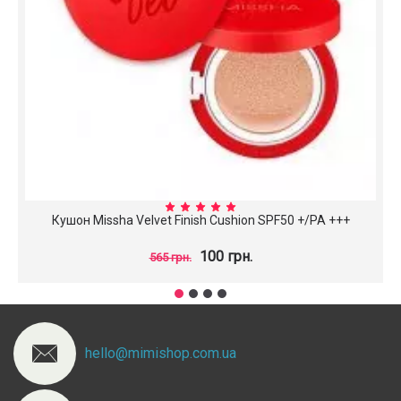
Кушон Missha Velvet Finish Cushion SPF50 +/PA +++
100 грн.
565 грн.
hello@mimishop.com.ua