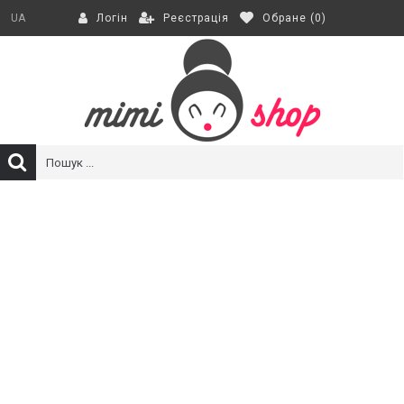
Реєстрація
Обране (
0
)
UA
Логін