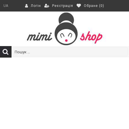
Реєстрація
Обране (
0
)
UA
Логін