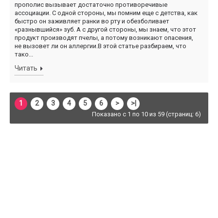
прополис вызывает достаточно противоречивые
ассоциации. С одной стороны, мы помним еще с детства, как
быстро он заживляет ранки во рту и обезболивает
«разнывшийся» зуб. А с другой стороны, мы знаем, что этот
продукт производят пчелы, а потому возникают опасения,
не вызовет ли он аллергии.В этой статье разбираем, что
тако...
Читать
1
2
3
4
5
6
>
>|
Показано с 1 по 10 из 59 (страниц: 6)