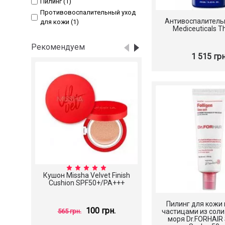
Пилинг (1)
Противовоспалительный уход
Антивоспалитель
для кожи (1)
Mediceuticals 
Рекомендуем
1 515 грн
Кушон Missha Velvet Finish
Слабокислотный 
Cushion SPF50+/PA+++
Scinic The Simple Da
Пилинг для кожи 
100 грн.
790 грн.
565 грн.
частицами из соли
моря Dr.FORHAIR 