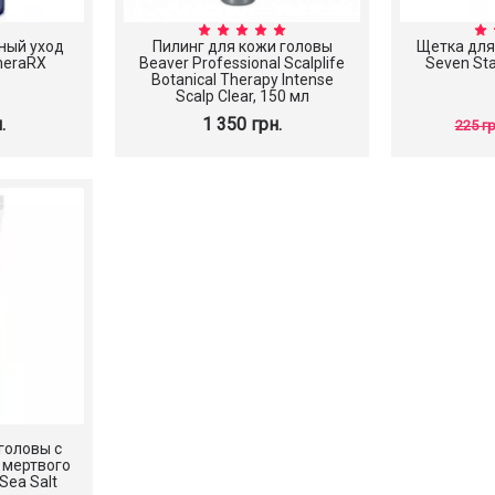
ный уход
Пилинг для кожи головы
Щетка для
TheraRX
Beaver Professional Scalplife
Seven Sta
Botanical Therapy Intense
Scalp Clear, 150 мл
.
1 350 грн.
225 гр
лосьон
Антивозрастная ампульная
Эссенция Cos
ily Lotion
сыворотка с циканоидом
Snail 96 M
SCINIC Cicanoid Ampoule, 50
Esse
мл
головы с
637 грн.
710 
 мертвого
Sea Salt