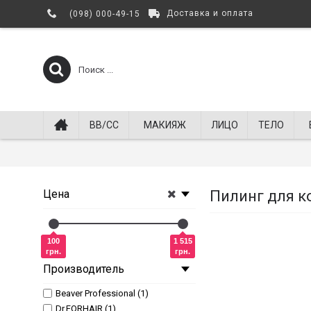
Доставка и оплата
(098) 000-49-15
BB/СС
МАКИЯЖ
ЛИЦО
ТЕЛО
Цена
Пилинг для к
100
1 515
грн.
грн.
Производитель
Beaver Professional (1)
Dr.FORHAIR (1)