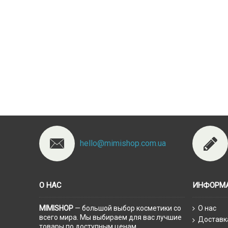
hello@mimishop.com.ua
О НАС
ИНФОРМ
MIMISHOP
— большой выбор косметики со
О нас
всего мира. Мы выбираем для вас лучшие
Доставк
товары по доступным ценам.