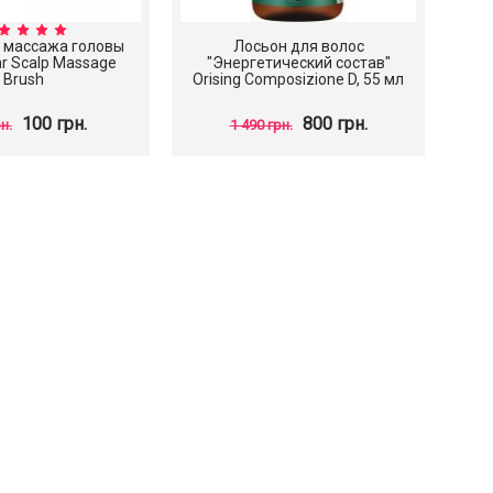
 массажа головы
Лосьон для волос
r Scalp Massage
"Энергетический состав"
Brush
Orising Composizione D, 55 мл
100 грн.
800 грн.
н.
1 490 грн.
rx Advanced
ucin Power
nce
грн.