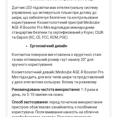
Датчик LED-підсвітки має інтелектуальну систему
управління, що активується тільки при дотику до
шкіри, що забезпечує безпечне та контрольоване
користування. Косметологічний пристрій Medicube
AGE-R Booster Pro Mini відповідає міжнародним
стандартам безпеки та сертифікований у Кореї, США
та Європі (KC, CE, FCC, RCM, PSE).
Ергономічний дизайн
Контактна поверхня виготовлена з хірургічної сталі
та має оптимальний розмір і кут нахилу 20° для
зручного користування.
Косметологічний девайс Medicube AGE-R Booster Pro
Mini підходить для всіх типів шкіри та представлений
у двох елегантних кольорах: білому та рожевому.
Рекомендована частота використання:
1-3 рази в
день, по 5-10 хвилин на сеанс.
Спосіб застосування:
перед початком використання
пристрою обов’язково ознайомтесь з посібником
користувача. Після вмивання нанесіть на обличчя
засоби базового догляду. Повністю притисніть