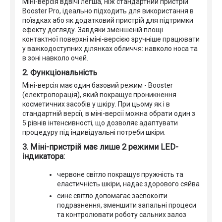
Міні-версія вдвічі легша, ніж стандартний пристрій
Booster Pro, ідеально підходить для використання в
поїздках або як додатковий пристрій для підтримки
ефекту догляду. Завдяки зменшеній площі
контактної поверхні міні-версією зручніше працювати
у важкодоступних ділянках обличчя: навколо носа та
в зоні навколо очей.
2. Функціональність
Міні-версія має один базовий режим - Booster
(електропорація), який покращує проникнення
косметичних засобів у шкіру. При цьому як і в
стандартній версії, в міні-версії можна обрати один з
5 рівнів інтенсивності, що дозволяє адаптувати
процедуру під індивідуальні потреби шкіри.
3. Міні-пристрій має лише 2 режими LED-
індикатора:
червоне світло покращує пружність та
еластичність шкіри, надає здорового сяйва
синє світло допомагає заспокоїти
подразнення, зменшити запальні процеси
та контролювати роботу сальних залоз