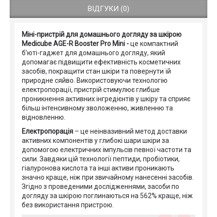
ВІДГУКИ (0)
Міні-пристрій для домашнього догляду за шкірою
Medicube AGE-R Booster Pro Mini -
це компактний
б’юті-гаджет для домашнього догляду, який
допомагає підвищити ефективність косметичних
засобів, покращити стан шкіри та повернути їй
природне сяйво. Використовуючи технологію
електропорації, пристрій стимулює глибше
проникнення активних інгредієнтів у шкіру та сприяє
більш інтенсивному зволоженню, живленню та
відновленню.
Електропорація
– це неінвазивний метод доставки
активних компонентів у глибокі шари шкіри за
допомогою електричних імпульсів певної частоти та
сили. Завдяки цій технології пептиди, пробіотики,
гіалуронова кислота та інші активи проникають
значно краще, ніж при звичайному нанесенні засобів.
Згідно з проведеними дослідженнями, засоби по
догляду за шкірою поглинаються на 562% краще, ніж
без використання пристрою.