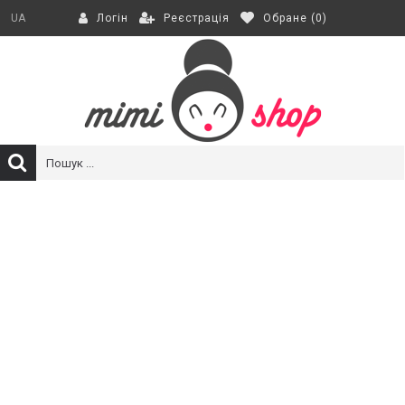
Реєстрація
Обране (
0
)
UA
Логін