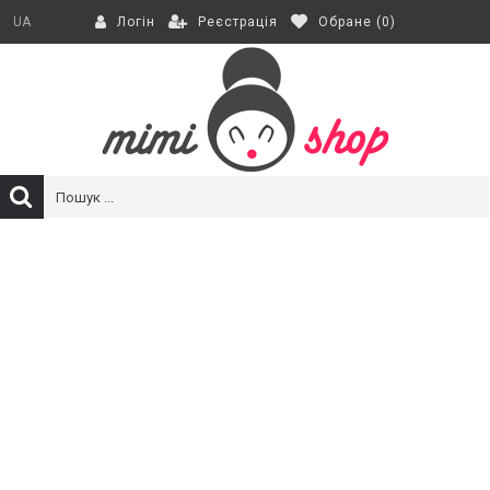
Реєстрація
Обране (
0
)
UA
Логін