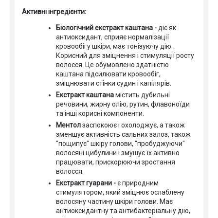
Активні інгредієнти:
Біологічний екстракт каштана -
діє як
антиоксидант, сприяє нормалізації
кровообігу шкіри, має тонізуючу дію.
Корисний для зміцнення і стимуляції росту
волосся. Це обумовлено здатністю
каштана підсилювати кровообіг,
зміцнювати стінки судин і капілярів.
Екстракт каштана
містить дубильні
речовини, жирну олію, рутин, флавоноїди
та інші корисні компоненти.
Ментол
заспокоює і охолоджує, а також
зменшує активність сальних залоз, також
"пощипує" шкіру голови, "пробуджуючи"
волосяні цибулини і змушує їх активно
працювати, прискорюючи зростання
волосся.
Екстракт гуарани -
є природним
стимулятором, який зміцнює ослаблену
волосяну частину шкіри голови. Має
антиоксидантну та антибактеріальну дію,