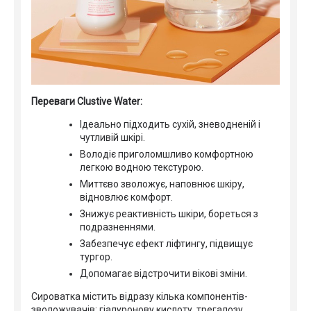
Переваги Clustive Water:
Ідеально підходить сухій, зневодненій і
чутливій шкірі.
Володіє приголомшливо комфортною
легкою водною текстурою.
Миттєво зволожує, наповнює шкіру,
відновлює комфорт.
Знижує реактивність шкіри, бореться з
подразненнями.
Забезпечує ефект ліфтингу, підвищує
тургор.
Допомагає відстрочити вікові зміни.
Сироватка містить відразу кілька компонентів-
зволожувачів: гіалуронову кислоту, трегалозу,