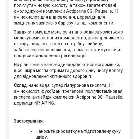
поліглутаміновую кислоту, а також запатентовані
омолоджуючі комплекси Actiporine 8G і Pauseile, 11
амінокислот для відновлення, цераміди для
зміцнення захисного бар'єру та інші компоненти.
Завдяки тому, що молекули нано-води зв'язуються з
молекулами активних компонентів, вони проникають
в шкіру швидко і точно на потрібну глибину,
забезпечуючи зволоження, тонізацію, стимулюючи
процеси відновлення і регенерації.
На рівні іонів з нано-води видаляються всі домішки,
щоб шкіра могла отримати дорогоцінну чисту вологу
для відновлення клітинного здоров'я.
Склад
: нано вода, супер гіалуронова кислота, 11
амінокислот, фукоїдан, трегалоза, поліглютаміновая
кислота, антіейдж комплекси: Actiporine 8G і Pauseile,
цераміди NP, AP, NG.
Застосування:
Наносьте сироватку на підготовлену суху
шкіру.