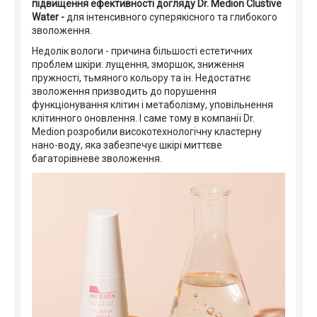
підвищення ефективності догляду Dr. Medion Clustive
Water -
для інтенсивного суперякісного та глибокого
зволоження.
Недолік вологи - причина більшості естетичних
проблем шкіри: лущення, зморшок, зниження
пружності, тьмяного кольору та ін. Недостатнє
зволоження призводить до порушення
функціонування клітин і метаболізму, уповільнення
клітинного оновлення. І саме тому в компанії Dr.
Medion розробили високотехнологічну кластерну
нано-воду, яка забезпечує шкірі миттєве
багаторівневе зволоження.