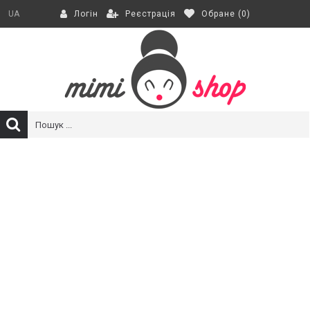
Реєстрація
Обране (
0
)
UA
Логін