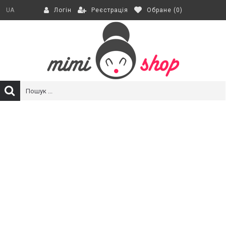
Реєстрація
Обране (
0
)
UA
Логін