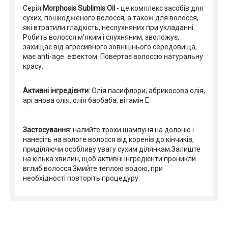
Серія
Morphosis Sublimis Oil
- це комплекс засобів для
сухих, пошкодженого волосся, а також для волосся,
які втратили гладкість, неслухняних при укладанні.
Робить волосся м'яким і слухняним, зволожує,
захищає від агресивного зовнішнього середовища,
має anti-age ефектом. Повертає волоссю натуральну
красу.
Активні інгредієнти
: Олія пасифлори, абрикосова олія,
арганова олія, олія баобаба, вітамін Е
Застосування
: налийте трохи шампуня на долоню і
нанесіть на вологе волосся від коренів до кінчиків,
приділяючи особливу увагу сухим ділянкам.Залиште
на кілька хвилин, щоб активні інгредієнти проникли
вглиб волосся.Змийте теплою водою, при
необхідності повторіть процедуру.