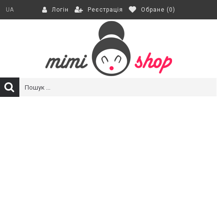
Реєстрація
Обране (
0
)
UA
Логін