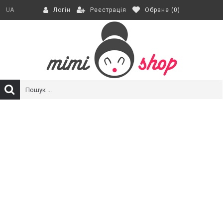
Реєстрація
Обране (
0
)
UA
Логін