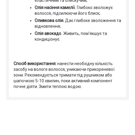
еластичним та блискучим;
Олія насіння камелії
.
Глибоко зволожує
волосся, підсилюючи його блиск;
Оливкова олія.
Дає глибоке зволоження та
відновлення;
Олія авокадо
.
Живить, пом'якшує та
кондиціонує.
Спосіб використання:
нанести необхідну кількість
засобу на вологе волосся, уникаючи прикореневої
зони. Рекомендується тримати під рушником або
шапочкою 5-10 хвилин, поки активний компонент
почне діяти. Змити теплою водою.