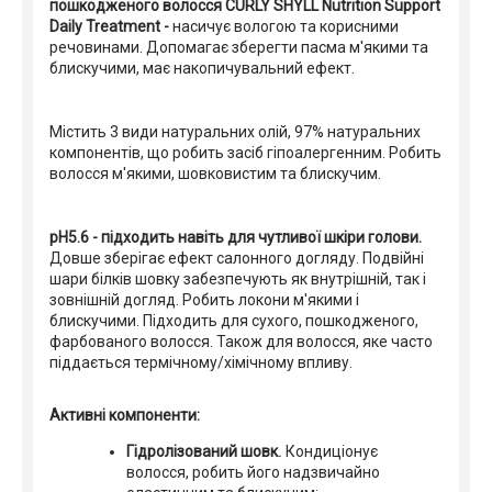
пошкодженого волосся CURLY SHYLL Nutrition Support
Daily Treatment -
насичує вологою та корисними
речовинами. Допомагає зберегти пасма м'якими та
блискучими, має накопичувальний ефект.
Містить 3 види натуральних олій, 97% натуральних
компонентів, що робить засіб гіпоалергенним. Робить
волосся м'якими, шовковистим та блискучим.
pH5.6 - підходить навіть для чутливої шкіри голови.
Довше зберігає ефект салонного догляду. Подвійні
шари білків шовку забезпечують як внутрішній, так і
зовнішній догляд. Робить локони м'якими і
блискучими. Підходить для сухого, пошкодженого,
фарбованого волосся. Також для волосся, яке часто
піддається термічному/хімічному впливу.
Активні компоненти:
Гідролізований шовк
.
Кондиціонує
волосся, робить його надзвичайно