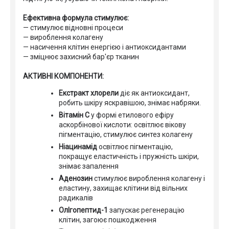
Ефективна формула стимулює:
— стимулює відновні процеси
— вироблення колагену
— насичення клітин енергією і антиоксидантами
— зміцнює захисний бар'єр тканин
АКТИВНІ КОМПОНЕНТИ:
Екстракт хлорели
діє як антиоксидант,
робить шкіру яскравішою, знімає набряки.
Вітамін С
у формі етилового ефіру
аскорбінової кислоти: освітлює вікову
пігментацію, стимулює синтез колагену
Ніацинамід
освітлює пігментацію,
покращує еластичність і пружність шкіри,
знімає запалення
Аденозин
стимулює вироблення колагену і
еластину, захищає клітини від вільних
радикалів
ОлІгопептид-1
запускає регенерацію
клітин, загоює пошкодження