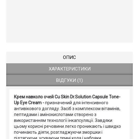
ОПИС
ХАРАКТЕРИСТИКИ
ВІДГУКИ (1)
Крем навколо очей Cu Skin Dr.Solution Capsule Tone-
Up Eye Cream -
призначений для інтенсивного
антивікового догляду. Засіб з комплексом вітамінів,
пептидами і амінокислотами створено з
використанням технології інкапсуляції. Завдяки
цьому корисні речовини легко проникають і швидко
починають діяти, розгладжуючи зморшки і
підтягуючи, усуваючи темні кола і набряки.