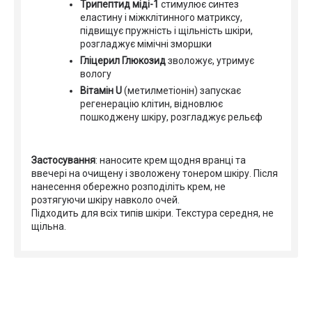
Трипептид міді-1
стимулює синтез
еластину і міжклітинного матриксу,
підвищує пружність і щільність шкіри,
розгладжує мімічні зморшки
Гліцерил Глюкозид
зволожує, утримує
вологу
Вітамін U
(метилметіонін) запускає
регенерацію клітин, відновлює
пошкоджену шкіру, розгладжує рельєф
Застосування
: наносите крем щодня вранці та
ввечері на очищену і зволожену тонером шкіру. Після
нанесення обережно розподіліть крем, не
розтягуючи шкіру навколо очей.
Підходить для всіх типів шкіри. Текстура середня, не
щільна.