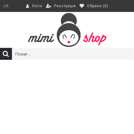
Реєстрація
Обране (
0
)
UA
Логін