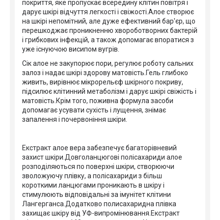
покриття, яке пропускає всередину клітин повітря і
дарує шкірі відчуття легкості і свіжості.Алое створює
на шкірі непомітний, але дуже ефективний бар'єр, що
перешкоджає проникненню хвороботворних бактерій
і грибкових інфекцій, а також допомагає впоратися з
уже існуючою висипом вугрів.
Сік алое не закупорює пори, регулює роботу сальних
залоз і надає шкірі здорову матовість.Гель глибоко
живить, вирівнює мікрорельєф шкірного покриву,
підсилює клітинний метаболізм і дарує шкірі свіжість і
матовість.Крім того, поживна формула засоби
допомагає усувати сухість і лущення, знімає
запалення і почервоніння шкіри.
Екстракт алое вера забезпечує багаторівневий
захист шкіри.Довголанцюгові полісахариди алое
розподіляються по поверхні шкіри, створюючи
зволожуючу плівку, а полісахариди з більш
короткими ланцюгами проникають в шкіру і
стимулюють відповідальні за імунітет клітини
Лангерганса.Додатково полисахаридна плівка
захищає шкіру від УФ-випромінювання.Екстракт