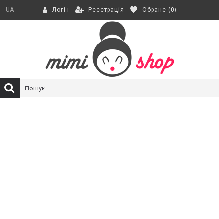
Реєстрація
Обране (
0
)
UA
Логін