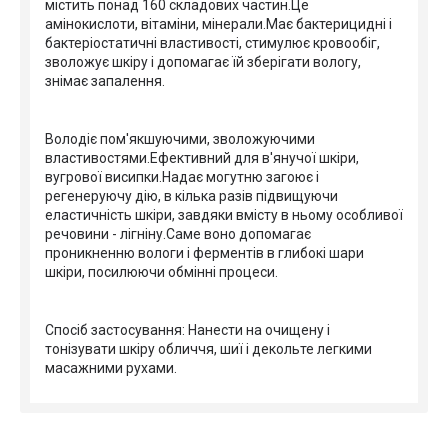
містить понад 160 складових частин.Це
амінокислоти, вітаміни, мінерали.Має бактерицидні і
бактеріостатичні властивості, стимулює кровообіг,
зволожує шкіру і допомагає їй зберігати вологу,
знімає запалення.
Володіє пом'якшуючими, зволожуючими
властивостями.Ефективний для в'янучої шкіри,
вугрової висипки.Надає могутню загоює і
регенеруючу дію, в кілька разів підвищуючи
еластичність шкіри, завдяки вмісту в ньому особливої
речовини - лігніну.Саме воно допомагає
проникненню вологи і ферментів в глибокі шари
шкіри, посилюючи обмінні процеси.
Спосіб застосування: Нанести на очищену і
тонізувати шкіру обличчя, шиї і декольте легкими
масажними рухами.