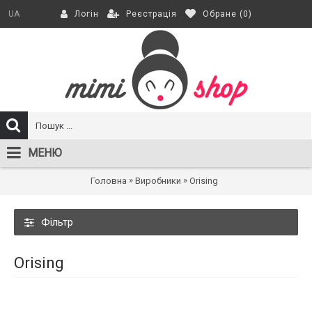
Реєстрація
Обране (
0
)
UA
Логін
МЕНЮ
»
»
Головна
Виробники
Orising
Фільтр
Orising