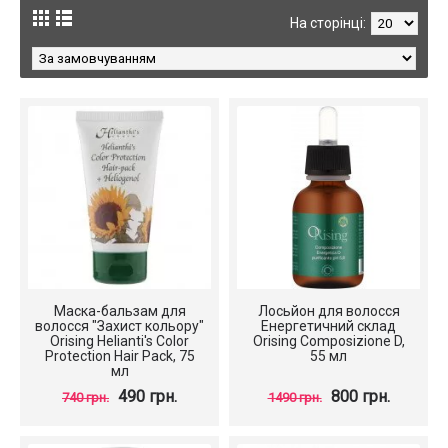
На сторінці:
Маска-бальзам для
Лосьйон для волосся
волосся "Захист кольору"
Енергетичний склад
Orising Helianti's Color
Orising Composizione D,
Protection Hair Pack, 75
55 мл
мл
490 грн.
800 грн.
740 грн.
1490 грн.