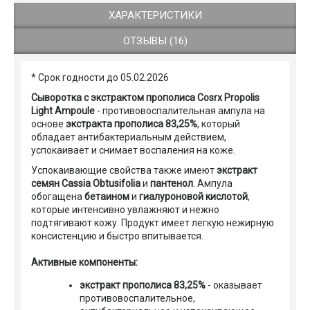
ХАРАКТЕРИСТИКИ
ОТЗЫВЫ (16)
* Срок годности до 05.02.2026
Сыворотка с экстрактом прополиса Cosrx Propolis
Light Ampoule
- противовоспалительная ампула на
основе
экстракта прополиса
83,25%
, который
обладает антибактериальным действием,
успокаивает и снимает воспаления на коже.
Успокаивающие свойства также имеют
экстракт
семян Cassia Obtusifolia
и
пантенол
. Ампула
обогащена
бетаином
и
гиалуроновой кислотой
,
которые интенсивно увлажняют и нежно
подтягивают кожу. Продукт имеет легкую нежирную
консистенцию и быстро впитывается.
Активные компоненты:
экстракт прополиса 83,25%
- оказывает
противовоспалительное,