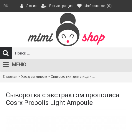
Регистрация
Избранное (
0
)
RU
Логин
МЕНЮ
»
»
»
Главная
Уход за лицом
Сыворотки для лица
Сыворотка с экстракт
Сыворотка с экстрактом прополиса
Cosrx Propolis Light Ampoule