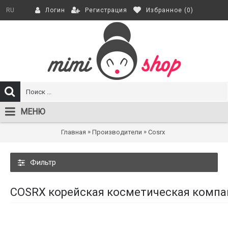
Регистрация
Избранное (
0
)
RU
Логин
МЕНЮ
»
»
Главная
Производители
Cosrx
Фильтр
COSRX корейская косметическая компан