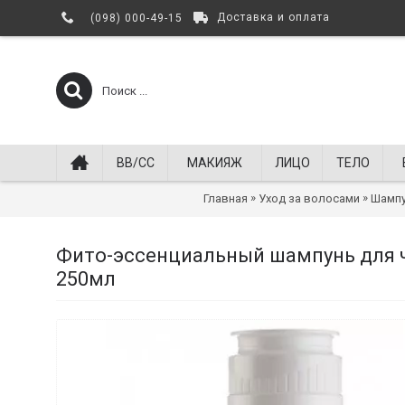
Доставка и оплата
(098) 000-49-15
BB/СС
МАКИЯЖ
ЛИЦО
ТЕЛО
»
»
Главная
Уход за волосами
Шампу
Фито-эссенциальный шампунь для чу
250мл