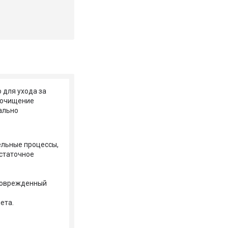
 для ухода за
й очищение
ально
ельные процессы,
статочное
 поврежденный
ета.