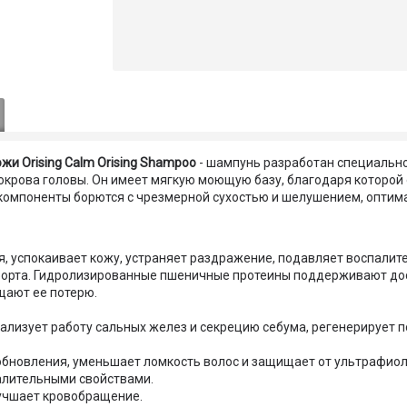
и Orising Calm Orising Shampoo
- шампунь разработан специально
окрова головы. Он имеет мягкую моющую базу, благодаря которо
компоненты борются с чрезмерной сухостью и шелушением, оптим
, успокаивает кожу, устраняет раздражение, подавляет воспалит
мфорта. Гидролизированные пшеничные протеины поддерживают до
щают ее потерю.
мализует работу сальных желез и секрецию себума, регенерирует
обновления, уменьшает ломкость волос и защищает от ультрафиол
алительными свойствами.
лучшает кровобращение.