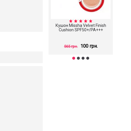
Кушон Missha Velvet Finish
С
Cushion SPF50+/PA+++
Scin
100 грн.
565 грн.