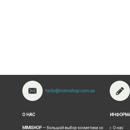
hello@mimishop.com.ua
О НАС
ИНФОРМ
MIMISHOP
— большой выбор косметики со
О нас