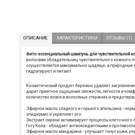
ОПИСАНИЕ
ХАРАКТЕРИСТИКИ
ОТЗЫВЫ (1)
Фито-эссенциальный шампунь для чувствительной кож
волосами обладательниц чувствительного кожного п
осуществляется максимально щадяще, а природные 
гидратируют и питают.
Косметический продукт бережно удаляет загрязнения
дарит приятное ощущение свежести, легкости и ко
количество влаги в волосяных стержнях и предотвра
Эфирное масло сладкого и горького апельсина - нор
эпидермис и укрепляет его.
Экстракт сирени активизирует процессы клеточного 
Готу Кола - обладает антиоксидантными и противосп
Эфирное масло мандарина - улучшает тонус кожи, у