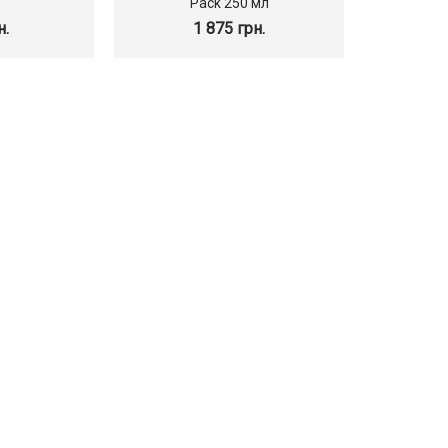
Pack 250 мл
н.
1 875 грн.