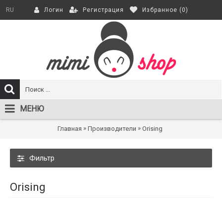
Регистрация
Избранное (
0
)
RU
Логин
МЕНЮ
»
»
Главная
Производители
Orising
Фильтр
Orising