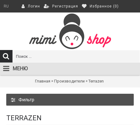
Регистрация
Избранное (
0
)
RU
Логин
МЕНЮ
»
»
Главная
Производители
Terrazen
Фильтр
TERRAZEN