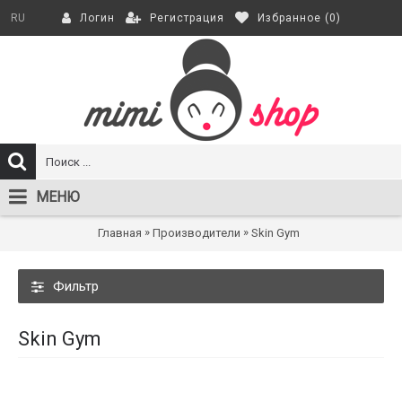
Регистрация
Избранное (
0
)
RU
Логин
МЕНЮ
»
»
Главная
Производители
Skin Gym
Фильтр
Skin Gym