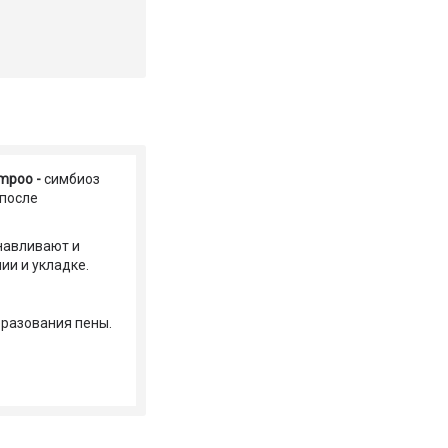
ampoo -
симбиоз
 после
навливают и
ии и укладке.
бразования пены.