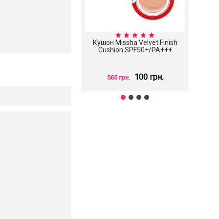
Кушон Missha Velvet Finish
С
Cushion SPF50+/PA+++
Scin
100 грн.
565 грн.