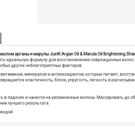
лом арганы и марулы JustK Argan Oil & Marula Oil Brightening Sh
ить идеальную формулу для восстановления поврежденных волос
любых других неблагоприятных факторов.
витаминов, минералов и антиоксидантов, которые питают, восста
ращается эластичность, блеск, упругость, легкость в расчесыван
ь в ладонях и нанести на увлажненные волосы. Массировать до о
ния лучшего результата.
 водой.