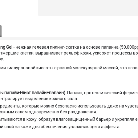
ing Gel
- нежная гелевая пилинг-скатка на основе папаина (50,000p
тмершие клетки, выравнивает рельеф кожи, ускоряет процессы в
у.
 гиалуроновой кислоты с разной молекулярной массой, что позв
ты папайи+лист папайи+папаин).
Папаин, протеолитический ферме
онтролирует выделение кожного сала.
гредиенты, которые можно безопасно использовать даже на чувст
 кожным салом одновременно без раздражения.
итываются в кожу, образуя влагозащищенный барьер и укрепляя е
ий слой на коже для обеспечения увлажняющего эффекта.