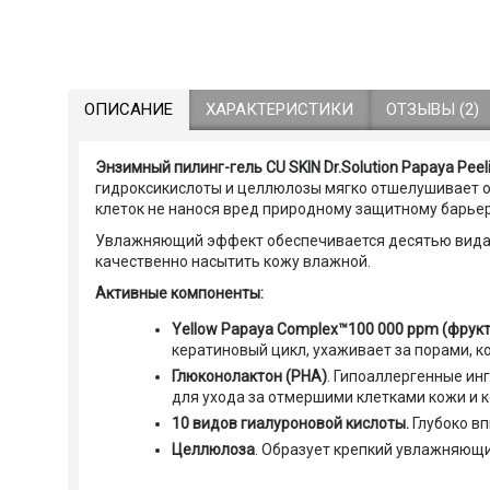
ОПИСАНИЕ
ХАРАКТЕРИСТИКИ
ОТЗЫВЫ (2)
Энзимный пилинг-гель СU SKIN Dr.Solution Papaya Peel
гидроксикислоты и целлюлозы мягко отшелушивает о
клеток не нанося вред природному защитному барьер
Увлажняющий эффект обеспечивается десятью видами
качественно насытить кожу влажной.
Активные компоненты:
Yellow Papaya Complex™100 000 ppm (фрук
кератиновый цикл, ухаживает за порами, к
Глюконолактон (PHA)
. Гипоаллергенные ин
для ухода за отмершими клетками кожи и
10 видов гиалуроновой кислоты.
Глубоко вп
Целлюлоза
. Образует крепкий увлажняющ