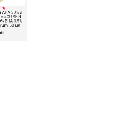
а AHA 30% и
ами CU SKIN
30% BHA 0.5%
rum, 50 мл
рн.