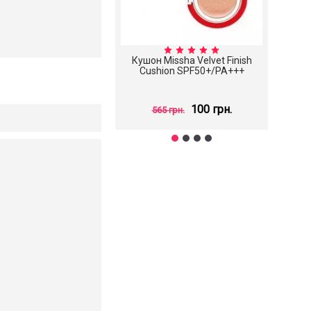
Кушон Missha Velvet Finish
С
Cushion SPF50+/PA+++
Scin
100 грн.
565 грн.