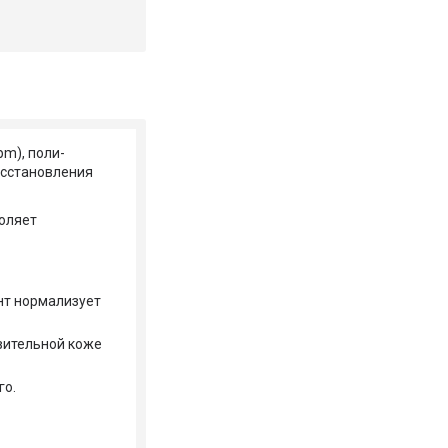
pm), поли-
осстановления
оляет
нт нормализует
вительной коже
го.