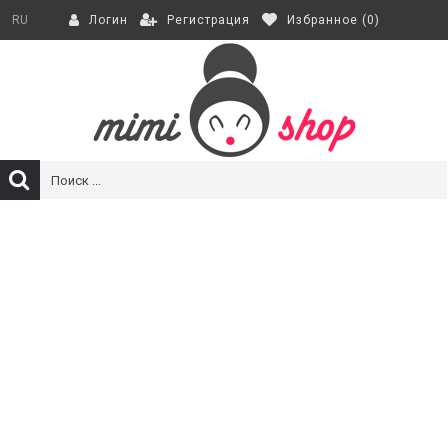
Регистрация
Избранное (
0
)
RU
Логин