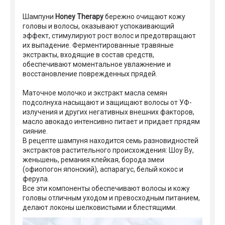
Шампуни
Honey Therapy
бережно очищают кожу
головы и волосы, оказывают успокаивающий
эффект, стимулируют рост волос и предотвращают
их выпадение. Ферментированные травяные
экстракты, входящие в состав средств,
обеспечивают моментальное увлажнение и
восстановление поврежденных прядей.
Маточное молочко и экстракт масла семян
подсолнуха насыщают и защищают волосы от УФ-
излучения и других негативных внешних факторов,
масло авокадо интенсивно питает и придает прядям
сияние.
В рецепте шампуня находится семь разновидностей
экстрактов растительного происхождения: Шоу Ву,
женьшень, ремания клейкая, борода змеи
(офиопогон японский), аспарагус, белый кокос и
ферула.
Все эти компоненты обеспечивают волосы и кожу
головы отличным уходом и превосходным питанием,
делают локоны шелковистыми и блестящими.