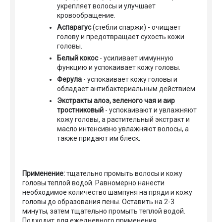
укрепляет волосы и улучшает
кровообращение.
Аспарагус
(стебли спаржи) - очищает
голову и предотвращает сухость кожи
головы.
Белый кокос
- усиливает иммунную
функцию и успокаивает кожу головы.
Ферула
- успокаивает кожу головы и
обладает антибактериальным действием.
Экстракты алоэ, зеленого чая и аир
тростниковый
- успокаивают и увлажняют
кожу головы, а растительный экстракт и
масло интенсивно увлажняют волосы, а
также придают им блеск
.
Применение:
тщательно промыть волосы и кожу
головы теплой водой. Равномерно нанести
необходимое количество шампуня на пряди и кожу
головы до образования пены. Оставить на 2-3
минуты, затем тщательно промыть теплой водой.
Подходит для ежедневного применения
.