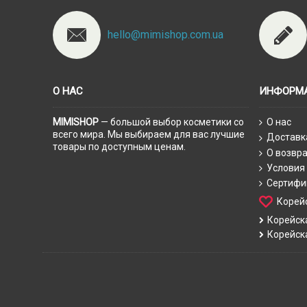
hello@mimishop.com.ua
О НАС
ИНФОРМ
MIMISHOP
— большой выбор косметики со
О нас
всего мира. Мы выбираем для вас лучшие
Доставк
товары по доступным ценам.
О возвра
Условия
Сертифи
Корей
Корейск
Корейск