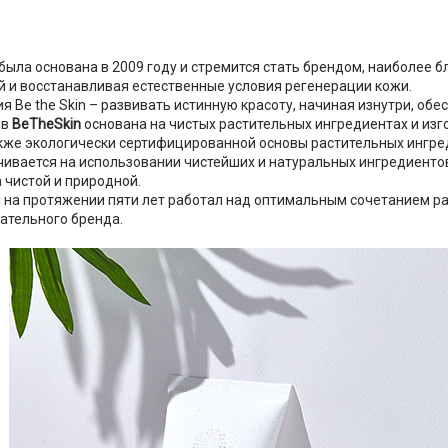
была основана в 2009 году и стремится стать брендом, наиболее
й и восстанавливая естественные условия регенерации кожи.
я Be the Skin – развивать истинную красоту, начиная изнутри, о
ов
BeTheSkin
основана на чистых растительных ингредиентах и ​​изг
также экологически сертифицированной основы растительных ингре
чивается на использовании чистейших и натуральных ингредиентов
 чистой и природной.
 на протяжении пяти лет работал над оптимальным сочетанием ра
ательного бренда.