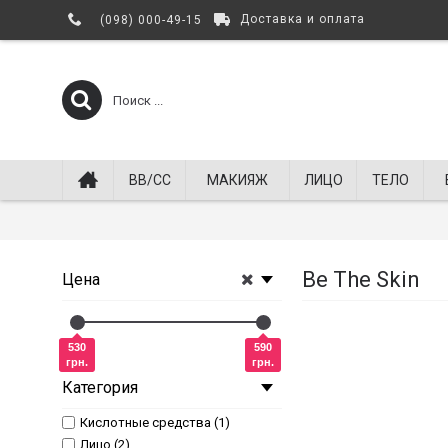
Доставка и оплата
(098) 000-49-15
BB/СС
МАКИЯЖ
ЛИЦО
ТЕЛО
Be The Skin
Цена
530
590
грн.
грн.
Категория
Кислотные средства (1)
Лицо (2)