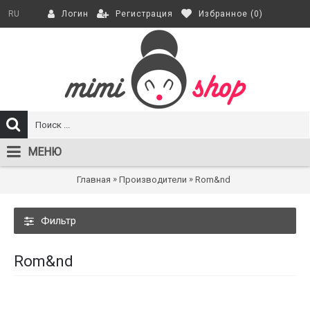
Регистрация
Избранное (
0
)
RU
Логин
МЕНЮ
»
»
Главная
Производители
Rom&nd
Фильтр
Rom&nd