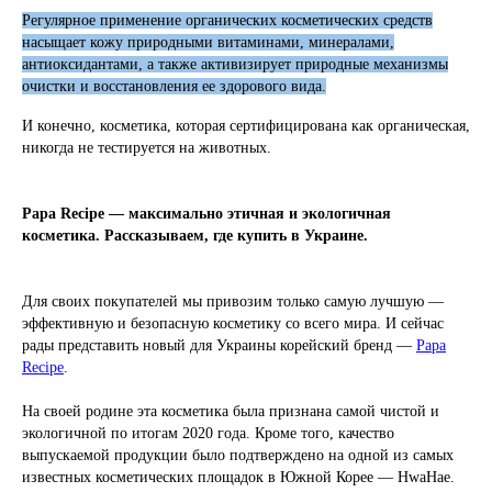
Регулярное применение органических косметич
еских средств
насыщает кожу природными витаминами, минералами,
антиоксидантами, а также активизирует природные механизмы
очистки и восстановления ее здорового вида.
И конечно, косметика, которая сертифицирована как органическая,
никогда не тестируется на ж
ивотных.
Papa Recipe — максимально этичная и экологичная
косметика. Рассказываем, где купить в Украине.
Для своих покупателей мы привозим только самую лучшую —
эффективную и безопасную косметику со всего мира. И сейчас
рады представить новый для
Украины корейский бренд —
Papa
Recipe
.
На своей родине эта косметика была признана самой чистой и
экологичной по итогам 2020 года. Кроме того, качество
выпускаемой продукции было подтверждено на одной из самых
известных косметических площадок в Южной Ко
рее — HwaHae.