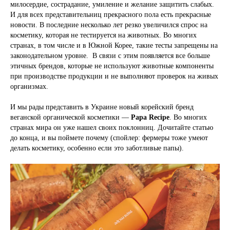
милосердие, сострадание, умиление и желание защитить слабых.
И для всех представительниц прекрасного пола есть прекрасные
новости. В последние н
есколько лет резко увеличился спрос на
косметику, которая не тестируется на животных. Во многих
странах, в том числе и в Южной Корее, такие тесты запрещены на
законодательном уровне. В связи с этим появляется все больше
этичных брендов, которые не использ
уют животные компоненты
при производстве продукции и не выполняют проверок на живых
организмах.
И мы рады представить в Украине новый корейский бренд
веганской органической косметики
—
Papa Recipe
. Во многих
странах мира он уже нашел своих поклонниц. До
читайте статью
до конца, и вы поймете почему (спойлер: фермеры тоже умеют
делать косметику, особенно если это заботливые папы).