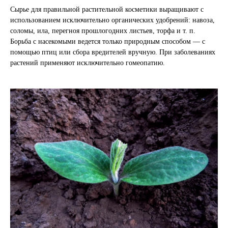
Сырье для правильной растительной косметики выращивают с
использованием и
сключительно органических удобрений: навоза,
соломы, ила, перегноя прошлогодних листьев, торфа и т. п.
Борьба с насекомыми ведется только природным способом — с
помощью птиц или сбора вредителей вручную. При заболеваниях
растений применяют исключительно го
меопатию.