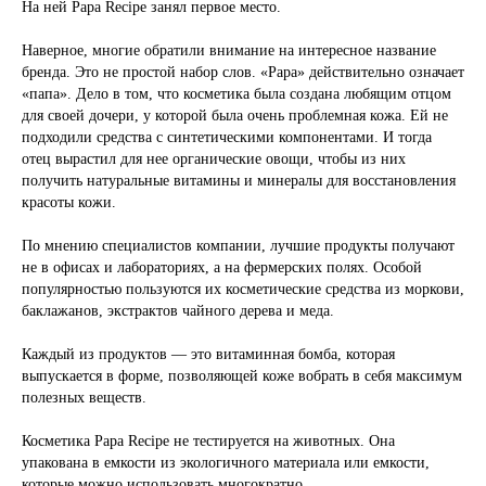
На ней Papa Recipe занял первое место.
Наверное, многие обратили внимание на интересное название
бренда. Это не простой набор слов. «Papa» действительно означает
«папа». Дело в том, что косметика была создана любящим отцом
для своей дочери,
у которой была очень проблемная кожа. Ей не
подходили средства с синтетическими компонентами. И тогда
отец вырастил для нее органические овощи, чтобы из них
получить натуральные витамины и минералы для восстановления
красоты кожи.
По мнению специалистов к
омпании, лучшие продукты получают
не в офисах и лабораториях, а на фермерских полях. Особой
популярностью пользуются их косметические средства из моркови,
баклажанов, экстрактов чайного дерева и меда.
Каждый из продуктов — это витаминная бомба, которая
в
ыпускается в форме, позволяющей коже вобрать в себя максимум
полезных веществ.
Косметика Papa Recipe не тестируется на животных. Она
упакована в емкости из экологичного материала или емкости,
которые можно использовать многократно.