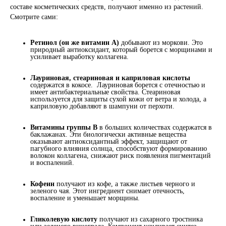
составе косметических средств, получают именно из растений.
Смотрите сами:
Ретинол (он же витамин А)
добывают из моркови. Это
природный антиоксидант, который борется с морщинами и
усиливает выработку коллагена.
Лауриновая, стеариновая и каприловая кислоты
содержатся в кокосе. Лауриновая борется с отечностью и
имеет антибактериа
льные свойства. Стеариновая
используется для защиты сухой кожи от ветра и холода, а
каприловую добавляют в шампуни от перхоти.
Витамины группы В
в больших количествах содержатся в
баклажанах. Эти биологически активные вещества
оказывают антиоксидантный э
ффект, защищают от
пагубного влияния солнца, способствуют формированию
волокон коллагена, снижают риск появления пигментаций
и воспалений.
Кофеин
получают из кофе, а также листьев черного и
зеленого чая. Этот ингредиент снимает отечность,
воспаление и уме
ньшает морщины.
Гликолевую кислоту
получают из сахарного тростника