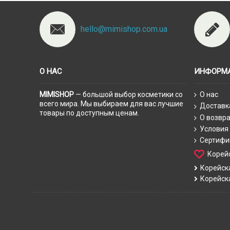
hello@mimishop.com.ua
О НАС
ИНФОРМ
MIMISHOP
— большой выбор косметики со
О нас
всего мира. Мы выбираем для вас лучшие
Доставк
товары по доступным ценам.
О возвра
Условия
Сертифи
Корей
Корейск
Корейск