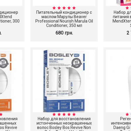
диционер
Питательный кондиционер с
Набор дл
dXtend
маслом Марулы Beaver
питания 
tioner, 300
Professional Nourish Marula Oil
MendXten
Conditioner, 350 мл
.
680 грн.
2 
новления
Набор для восстановления
Реге
рашенных
истонченных неокрашенных
интенсив
os Revive
волос Bosley Bos Revive Non
Daeng Gi 