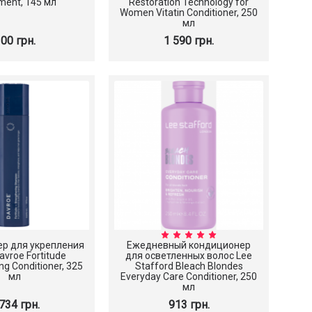
ment, 145 мл
Restoration Technology for
Women Vitatin Conditioner, 250
мл
00 грн.
1 590 грн.
rx Advanced
ucin Power
nce
грн.
р для укрепления
Ежедневный кондиционер
avroe Fortitude
для осветленных волос Lee
ng Conditioner, 325
Stafford Bleach Blondes
мл
Everyday Care Conditioner, 250
мл
734 грн.
913 грн.