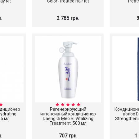
ay Kit
Color-Treated Hair Kit
Treat
.
2 785 грн.
3
лосьон
Антивозрастная ампульная
Эссенция Cos
ily Lotion
сыворотка с циканоидом
Snail 96 M
SCINIC Cicanoid Ampoule, 50
Esse
мл
637 грн.
710 
диционер
Регенерирующий
Кондиционе
ydrating
интенсивный кондиционер
волос D
25 мл
Daeng Gi Meo Ri Vitalizing
Strengtheni
Treatment, 500 мл
.
707 грн.
1 