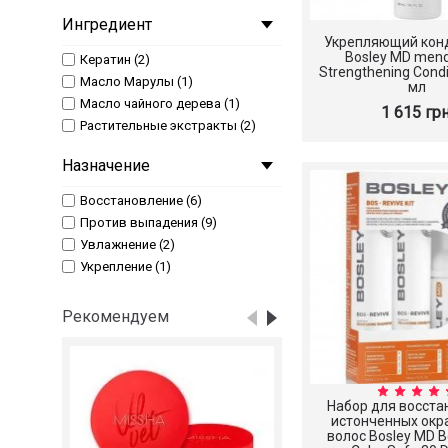
Ингредиент
Укрепляющий кон
Bosley MD men
Кератин (2)
Strengthening Condi
Масло Марулы (1)
мл
Масло чайного дерева (1)
1 615 грн
Растительные экстракты (2)
Назначение
Восстановление (6)
Против выпадения (9)
Увлажнение (2)
Укрепление (1)
Рекомендуем
Набор для восста
истонченных ок
волос Bosley MD B