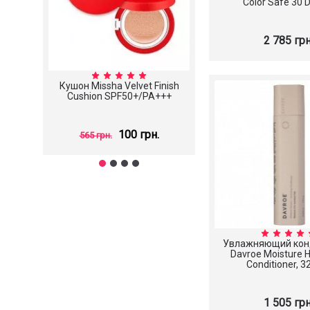
Color Safe 30 D
2 785 грн
Кушон Missha Velvet Finish
Слабокислотный 
Cushion SPF50+/PA+++
Scinic The Simple Da
100 грн.
790 грн.
565 грн.
Увлажняющий кон
Davroe Moisture H
Conditioner, 3
1 505 грн