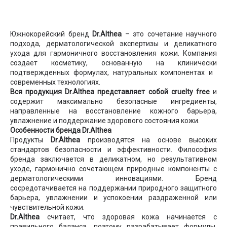
Южнокорейский бренд
Dr.Althea
– это сочетание научного
подхода, дерматологической экспертизы и деликатного
ухода для гармоничного восстановления кожи. Компания
создает косметику, основанную на клинически
подтвержденных формулах, натуральных компонентах и ​​
современных технологиях.
Вся продукция Dr.Althea представляет собой cruelty free
и
содержит максимально безопасные ингредиенты,
направленные на восстановление кожного барьера,
увлажнение и поддержание здорового состояния кожи.
Особенности бренда Dr.Althea
Продукты
Dr.Althea
производятся на основе высоких
стандартов безопасности и эффективности. Философия
бренда заключается в деликатном, но результативном
уходе, гармонично сочетающем природные компоненты с
дерматологическими инновациями. Бренд
сосредотачивается на поддержании природного защитного
барьера, увлажнении и успокоении раздраженной или
чувствительной кожи.
Dr.Althea
считает, что здоровая кожа начинается с
правильного баланса, поэтому разрабатывает формулы,