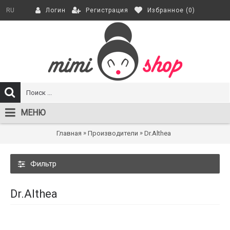
Регистрация
Избранное (
0
)
RU
Логин
МЕНЮ
»
»
Главная
Производители
Dr.Althea
Фильтр
Dr.Althea